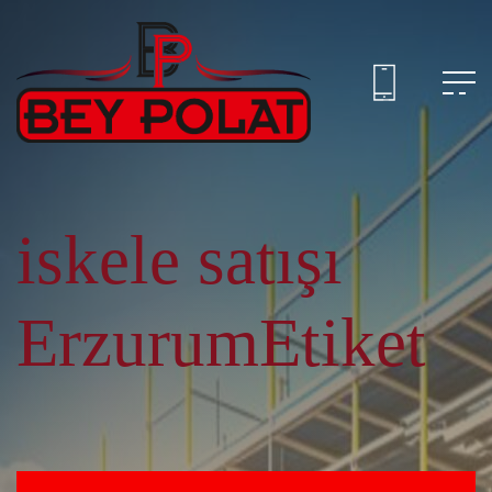
iskele satışı
ErzurumEtiket