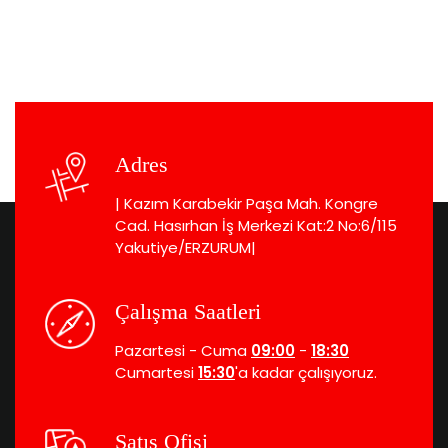
Adres
| Kazım Karabekir Paşa Mah. Kongre
Cad. Hasırhan İş Merkezi Kat:2 No:6/115
Yakutiye/ERZURUM|
Çalışma Saatleri
Pazartesi - Cuma
09:00
-
18:30
Cumartesi
15:30
'a kadar çalışıyoruz.
Satış Ofisi