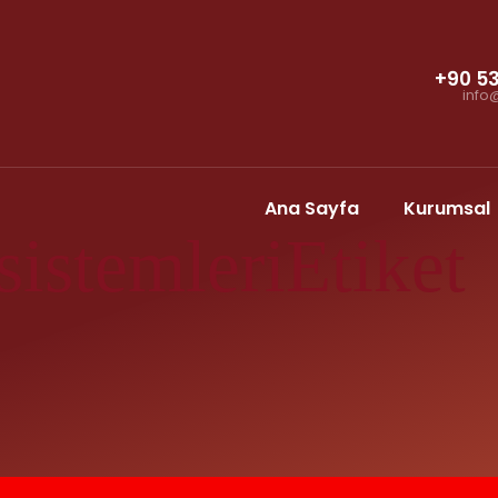
+90 5
info
Ana Sayfa
Kurumsal
sistemleriEtiket