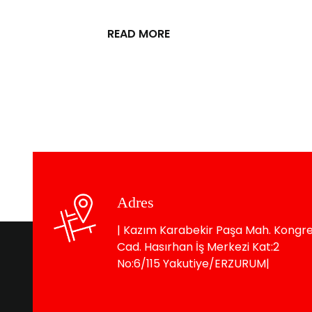
READ MORE
Adres
| Kazım Karabekir Paşa Mah. Kongr
Cad. Hasırhan İş Merkezi Kat:2
No:6/115 Yakutiye/ERZURUM|