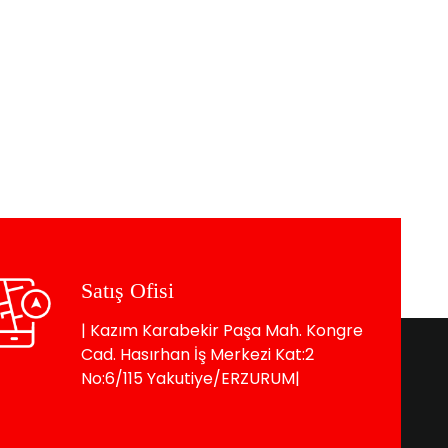
Satış Ofisi
| Kazım Karabekir Paşa Mah. Kongre
Cad. Hasırhan İş Merkezi Kat:2
No:6/115 Yakutiye/ERZURUM|