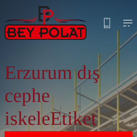
Erzurum dış
cephe
iskeleEtiket