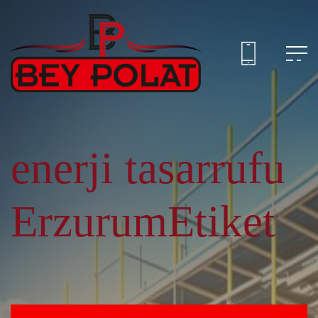
enerji tasarrufu
ErzurumEtiket